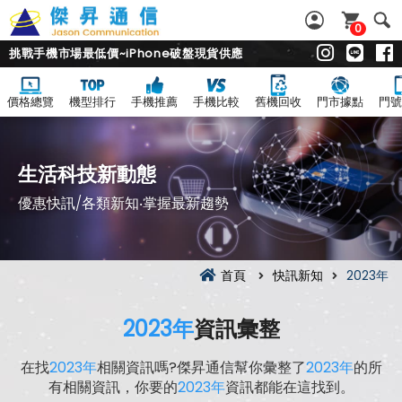
0
挑戰手機市場最低價~iPhone破盤現貨供應
價格總覽
機型排行
手機推薦
手機比較
舊機回收
門市據點
門號
生活科技新動態
優惠快訊/各類新知‧掌握最新趨勢
首頁
快訊新知
2023年
2023年
資訊彙整
在找
2023年
相關資訊嗎?傑昇通信幫你彙整了
2023年
的所
有相關資訊，你要的
2023年
資訊都能在這找到。