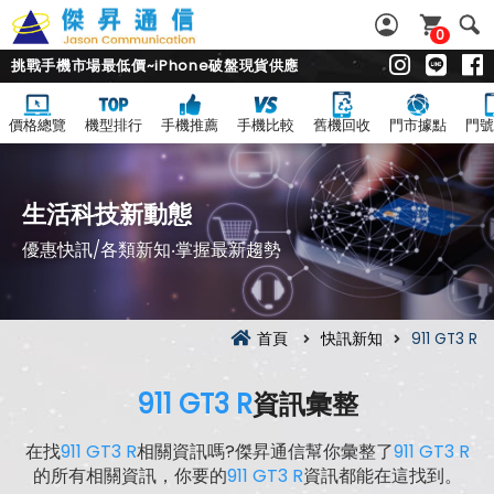
0
挑戰手機市場最低價~iPhone破盤現貨供應
價格總覽
機型排行
手機推薦
手機比較
舊機回收
門市據點
門號
生活科技新動態
優惠快訊/各類新知‧掌握最新趨勢
首頁
快訊新知
911 GT3 R
911 GT3 R
資訊彙整
在找
911 GT3 R
相關資訊嗎?傑昇通信幫你彙整了
911 GT3 R
的所有相關資訊，你要的
911 GT3 R
資訊都能在這找到。