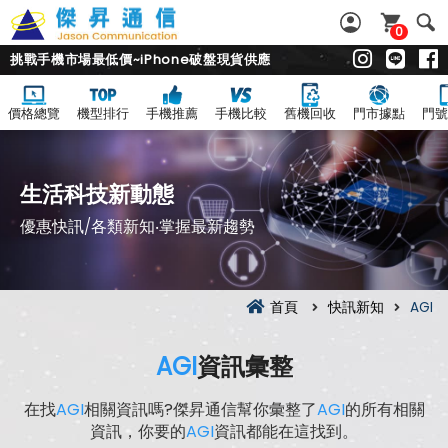
0
挑戰手機市場最低價~iPhone破盤現貨供應
價格總覽
機型排行
手機推薦
手機比較
舊機回收
門市據點
門號
生活科技新動態
優惠快訊/各類新知‧掌握最新趨勢
首頁
快訊新知
AGI
AGI
資訊彙整
在找
AGI
相關資訊嗎?傑昇通信幫你彙整了
AGI
的所有相關
資訊，你要的
AGI
資訊都能在這找到。