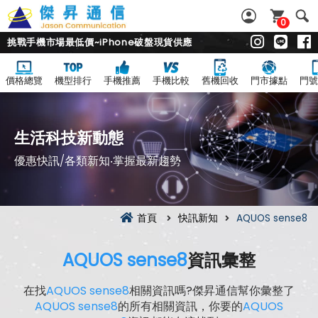
0
挑戰手機市場最低價~iPhone破盤現貨供應
價格總覽
機型排行
手機推薦
手機比較
舊機回收
門市據點
門號
生活科技新動態
優惠快訊/各類新知‧掌握最新趨勢
首頁
快訊新知
AQUOS sense8
AQUOS sense8
資訊彙整
在找
AQUOS sense8
相關資訊嗎?傑昇通信幫你彙整了
AQUOS sense8
的所有相關資訊，你要的
AQUOS