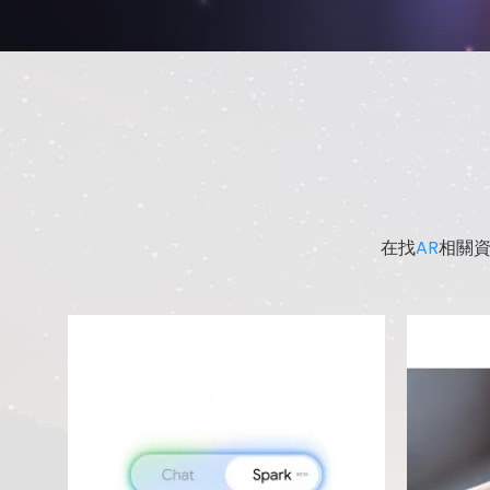
在找
AR
相關資