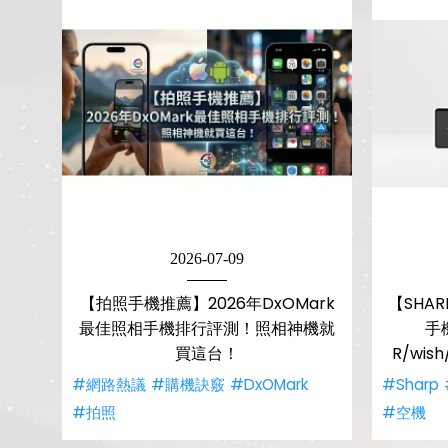
2026-07-09
【拍照手機推薦】2026年DxOMark
【SHA
最佳照相手機排行評測！照相神機就
手
買這台！
R/wi
#網路熱議
#購機訣竅
#DxOMark
#Sharp
#拍照
#空機