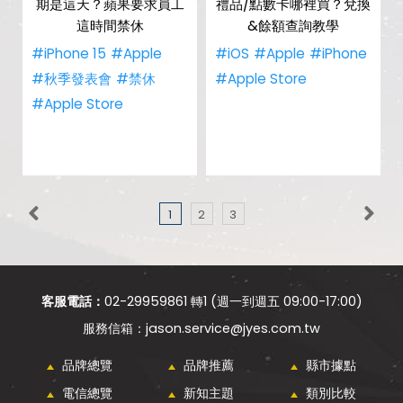
期是這天？蘋果要求員工
禮品/點數卡哪裡買？兌換
這時間禁休
&餘額查詢教學
#iPhone 15
#Apple
#iOS
#Apple
#iPhone
#秋季發表會
#禁休
#Apple Store
#Apple Store
1
2
3
客服電話：
02-29959861 轉1 (週一到週五 09:00-17:00)
jason.service@jyes.com.tw
品牌總覽
品牌推薦
縣市據點
電信總覽
新知主題
類別比較