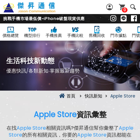
0
挑戰手機市場最低價~iPhone破盤現貨供應
價格總覽
機型排行
手機推薦
手機比較
舊機回收
門市據點
門號
生活科技新動態
優惠快訊/各類新知‧掌握最新趨勢
首頁
快訊新知
Apple Store
Apple Store
資訊彙整
在找
Apple Store
相關資訊嗎?傑昇通信幫你彙整了
Apple
Store
的所有相關資訊，你要的
Apple Store
資訊都能在