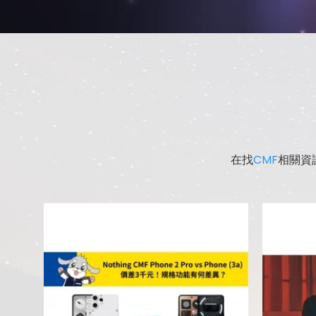
在找
CMF
相關資