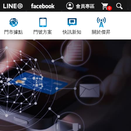
會員專區
0
門市據點
門號方案
快訊新知
關於傑昇