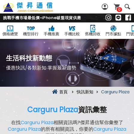
0
挑戰手機市場最低價~iPhone破盤現貨供應
價格總覽
機型排行
手機推薦
手機比較
舊機回收
門市據點
門號
生活科技新動態
優惠快訊/各類新知‧掌握最新趨勢
首頁
快訊新知
Carguru Plaza
Carguru Plaza
資訊彙整
在找
Carguru Plaza
相關資訊嗎?傑昇通信幫你彙整了
Carguru Plaza
的所有相關資訊，你要的
Carguru Plaza