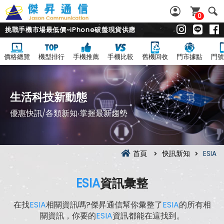
0
挑戰手機市場最低價~iPhone破盤現貨供應
價格總覽
機型排行
手機推薦
手機比較
舊機回收
門市據點
門號
生活科技新動態
優惠快訊/各類新知‧掌握最新趨勢
首頁
快訊新知
ESIA
ESIA
資訊彙整
在找
ESIA
相關資訊嗎?傑昇通信幫你彙整了
ESIA
的所有相
關資訊，你要的
ESIA
資訊都能在這找到。