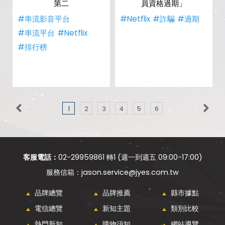
第二
員資格過期」
#串流影音平台
#Netflix
#詐騙
#過期
#串流平台
#Netflix
#排行榜
1
2
3
4
5
6
客服電話：
02-29959861 轉1 (週一到週五 09:00-17:00)
jason.service@jyes.com.tw
品牌總覽
品牌推薦
縣市據點
電信總覽
新知主題
類別比較
熱門新知
購物須知
網站導覽