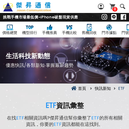
0
挑戰手機市場最低價~iPhone破盤現貨供應
價格總覽
機型排行
手機推薦
手機比較
舊機回收
門市據點
門號
生活科技新動態
優惠快訊/各類新知‧掌握最新趨勢
首頁
快訊新知
ETF
ETF
資訊彙整
在找
ETF
相關資訊嗎?傑昇通信幫你彙整了
ETF
的所有相關
資訊，你要的
ETF
資訊都能在這找到。