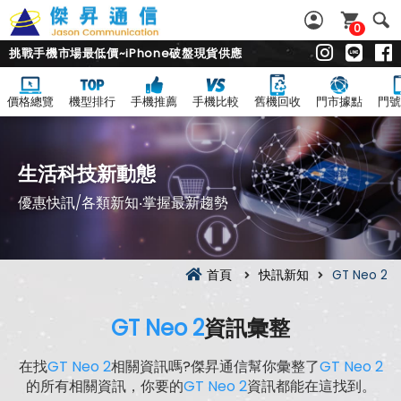
0
挑戰手機市場最低價~iPhone破盤現貨供應
價格總覽
機型排行
手機推薦
手機比較
舊機回收
門市據點
門號
生活科技新動態
優惠快訊/各類新知‧掌握最新趨勢
首頁
快訊新知
GT Neo 2
GT Neo 2
資訊彙整
在找
GT Neo 2
相關資訊嗎?傑昇通信幫你彙整了
GT Neo 2
的所有相關資訊，你要的
GT Neo 2
資訊都能在這找到。