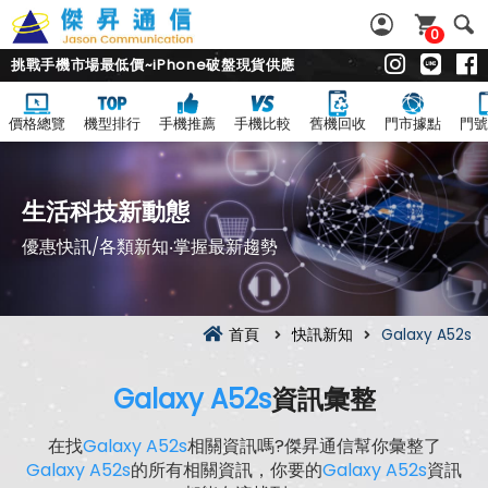
0
挑戰手機市場最低價~iPhone破盤現貨供應
價格總覽
機型排行
手機推薦
手機比較
舊機回收
門市據點
門號
生活科技新動態
優惠快訊/各類新知‧掌握最新趨勢
首頁
快訊新知
Galaxy A52s
Galaxy A52s
資訊彙整
在找
Galaxy A52s
相關資訊嗎?傑昇通信幫你彙整了
Galaxy A52s
的所有相關資訊，你要的
Galaxy A52s
資訊