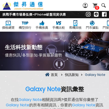
0
挑戰手機市場最低價~iPhone破盤現貨供應
價格總覽
機型排行
手機推薦
手機比較
舊機回收
門市據點
門號
生活科技新動態
優惠快訊/各類新知‧掌握最新趨勢
首頁
快訊新知
Galaxy Note
Galaxy Note
資訊彙整
在找
Galaxy Note
相關資訊嗎?傑昇通信幫你彙整了
Galaxy Note
的所有相關資訊，你要的
Galaxy Note
資訊