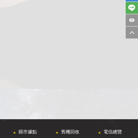
縣市據點
舊機回收
電信總覽