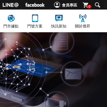
會員專區
0
門市據點
門號方案
快訊新知
關於傑昇