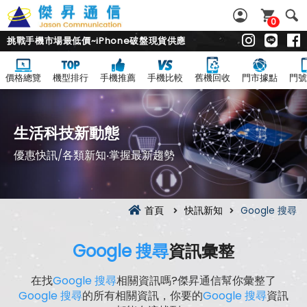
0
挑戰手機市場最低價~iPhone破盤現貨供應
價格總覽
機型排行
手機推薦
手機比較
舊機回收
門市據點
門號
生活科技新動態
優惠快訊/各類新知‧掌握最新趨勢
首頁
快訊新知
Google 搜尋
Google 搜尋
資訊彙整
在找
Google 搜尋
相關資訊嗎?傑昇通信幫你彙整了
Google 搜尋
的所有相關資訊，你要的
Google 搜尋
資訊