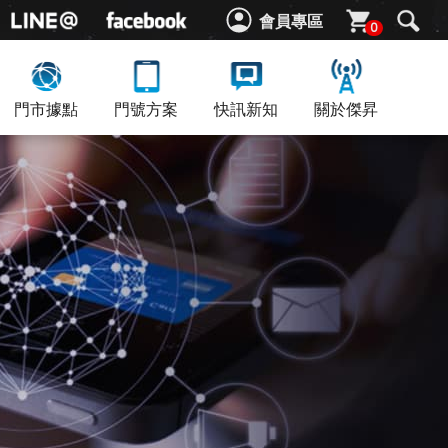
會員專區
0
門市據點
門號方案
快訊新知
關於傑昇