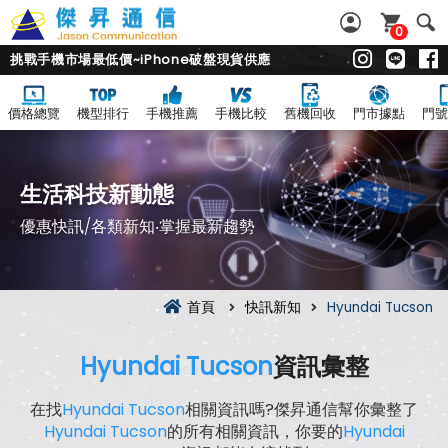
0
挑戰手機市場最低價~iPhone破盤現貨供應
價格總覽
機型排行
手機推薦
手機比較
舊機回收
門市據點
門號
生活科技新動態
優惠快訊/各類新知‧掌握最新趨勢
首頁
快訊新知
Hyundai Tucson
Hyundai Tucson
資訊彙整
在找
Hyundai Tucson
相關資訊嗎?傑昇通信幫你彙整了
Hyundai Tucson
的所有相關資訊，你要的
Hyundai