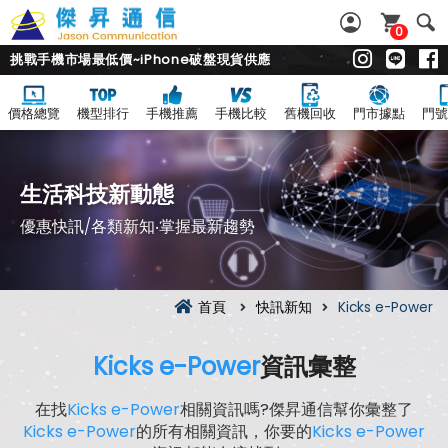
0
挑戰手機市場最低價~iPhone破盤現貨供應
價格總覽
機型排行
手機推薦
手機比較
舊機回收
門市據點
門號
生活科技新動態
優惠快訊/各類新知‧掌握最新趨勢
首頁
快訊新知
Kicks e-Power
Kicks e-Power
資訊彙整
在找
Kicks e-Power
相關資訊嗎?傑昇通信幫你彙整了
Kicks e-Power
的所有相關資訊，你要的
Kicks e-Power