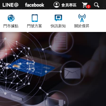
會員專區
0
門市據點
門號方案
快訊新知
關於傑昇