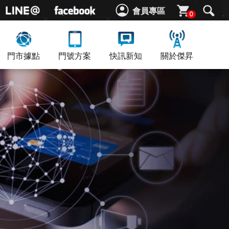
會員專區
0
門市據點
門號方案
快訊新知
關於傑昇