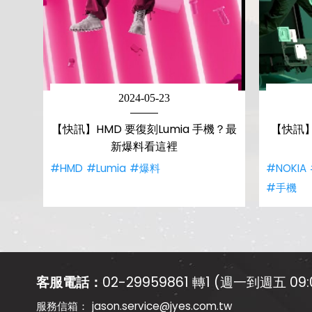
2024-05-23
【快訊】HMD 要復刻Lumia 手機？最
【快訊】N
新爆料看這裡
#HMD
#Lumia
#爆料
#NOKIA
#手機
客服電話：
02-29959861 轉1 (週一到週五 09:0
jason.service@jyes.com.tw