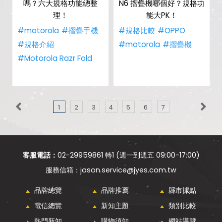
嗎？六大規格功能總整
N6 摺疊機哪個好？規格功
理！
能大PK！
#motorola
#摺疊手機
#規格比較
#OPPO
#規格介紹
#motorola
#摺疊機
#Motorola Razr Fold
1
2
3
4
5
6
7
客服電話：
02-29959861 轉1 (週一到週五 09:00-17:00)
jason.service@jyes.com.tw
品牌總覽
品牌推薦
縣市據點
電信總覽
新知主題
類別比較
熱門新知
購物須知
網站導覽