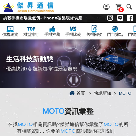
0
挑戰手機市場最低價~iPhone破盤現貨供應
價格總覽
機型排行
手機推薦
手機比較
舊機回收
門市據點
門號
生活科技新動態
優惠快訊/各類新知‧掌握最新趨勢
首頁
快訊新知
MOTO
MOTO
資訊彙整
在找
MOTO
相關資訊嗎?傑昇通信幫你彙整了
MOTO
的所
有相關資訊，你要的
MOTO
資訊都能在這找到。