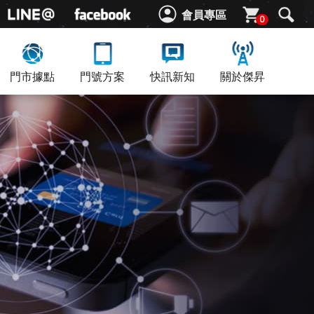
會員專區
0
門市據點
門號方案
快訊新知
關於傑昇