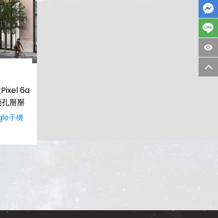
xel 6a
機孔掰掰
gle手機