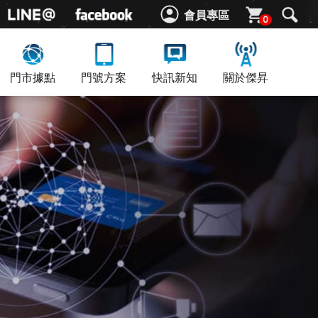
會員專區
0
門市據點
門號方案
快訊新知
關於傑昇