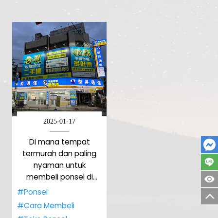
2025-01-17
Di mana tempat
termurah dan paling
nyaman untuk
membeli ponsel di
Taiwan?
#Ponsel
#Cara Membeli