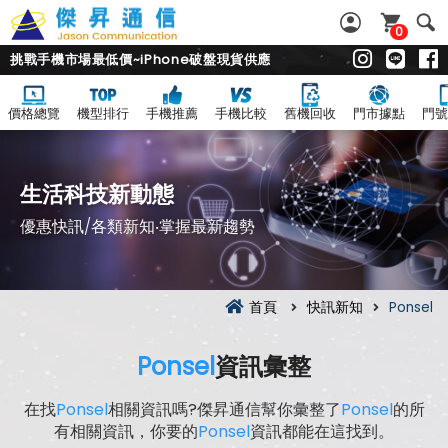
0
挑戰手機市場最低價~iPhone破盤現貨供應
價格總覽
機型排行
手機推薦
手機比較
舊機回收
門市據點
門號
生活科技新動態
優惠快訊/各類新知‧掌握最新趨勢
首頁
快訊新知
Ponsel
Ponsel
資訊彙整
在找
Ponsel
相關資訊嗎?傑昇通信幫你彙整了
Ponsel
的所
有相關資訊，你要的
Ponsel
資訊都能在這找到。