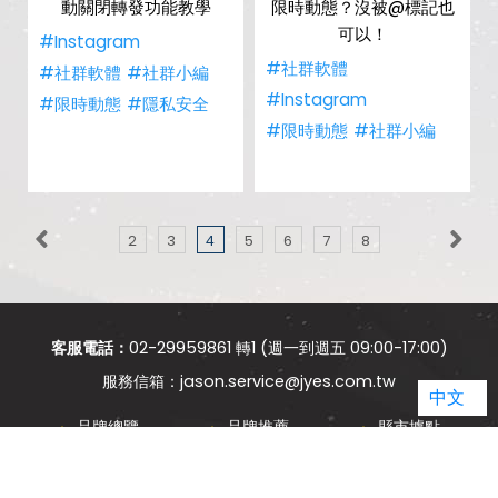
動關閉轉發功能教學
限時動態？沒被@標記也
可以！
#Instagram
#社群軟體
#社群軟體
#社群小編
#Instagram
#限時動態
#隱私安全
#限時動態
#社群小編
2
3
4
5
6
7
8
客服電話：
02-29959861 轉1 (週一到週五 09:00-17:00)
jason.service@jyes.com.tw
中文
品牌總覽
品牌推薦
縣市據點
電信總覽
新知主題
類別比較
熱門新知
購物須知
網站導覽