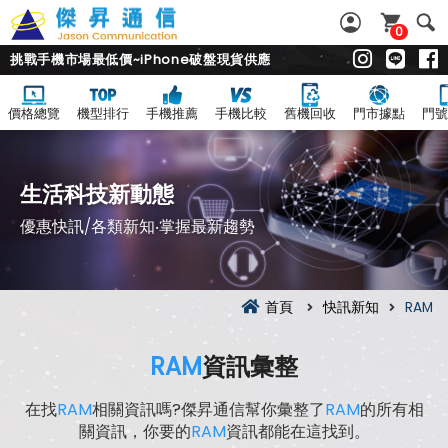
0
挑戰手機市場最低價~iPhone破盤現貨供應
價格總覽
機型排行
手機推薦
手機比較
舊機回收
門市據點
門號
生活科技新動態
優惠快訊/各類新知‧掌握最新趨勢
首頁
快訊新知
RAM
RAM
資訊彙整
在找
RAM
相關資訊嗎?傑昇通信幫你彙整了
RAM
的所有相
關資訊，你要的
RAM
資訊都能在這找到。