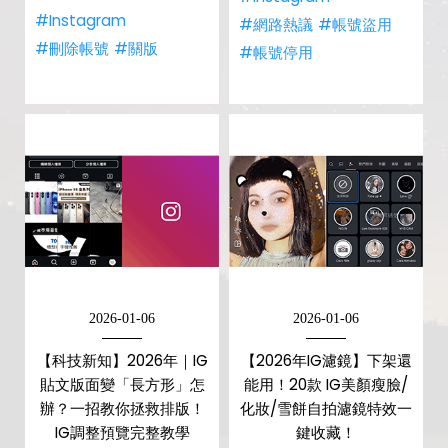
#Instagram
#網路熱議
#帳號盜用
#刪除帳號
#關版
#帳號停用
2026-01-06
2026-01-06
【科技新知】2026年｜IG
【2026年IG濾鏡】下架還
貼文版面變「長方形」怎
能用！20款 IG美顏瘦臉/
辦？一招教你拯救排版！
化妝/雪餅自拍濾鏡特效一
IG調整預覽完整教學
鍵收藏！