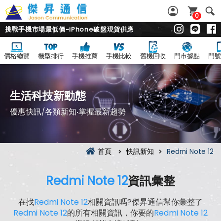
0
挑戰手機市場最低價~iPhone破盤現貨供應
價格總覽
機型排行
手機推薦
手機比較
舊機回收
門市據點
門號
生活科技新動態
優惠快訊/各類新知‧掌握最新趨勢
首頁
快訊新知
Redmi Note 12
Redmi Note 12
資訊彙整
在找
Redmi Note 12
相關資訊嗎?傑昇通信幫你彙整了
Redmi Note 12
的所有相關資訊，你要的
Redmi Note 12