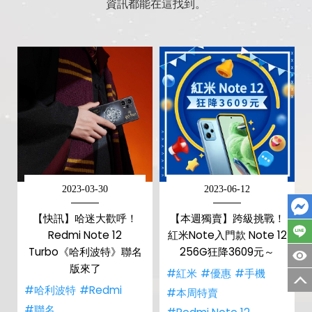
資訊都能在這找到。
2023-03-30
2023-06-12
【快訊】哈迷大歡呼！
【本週獨賣】跨級挑戰！
Redmi Note 12
紅米Note入門款 Note 12
Turbo《哈利波特》聯名
256G狂降3609元～
版來了
#紅米
#優惠
#手機
#哈利波特
#Redmi
#本周特賣
#聯名