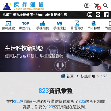
0
挑戰手機市場最低價~iPhone破盤現貨供應
價格總覽
機型排行
手機推薦
手機比較
舊機回收
門市據點
門號
生活科技新動態
優惠快訊/各類新知‧掌握最新趨勢
首頁
快訊新知
S23
S23
資訊彙整
在找
S23
相關資訊嗎?傑昇通信幫你彙整了
S23
的所有相關
資訊，你要的
S23
資訊都能在這找到。