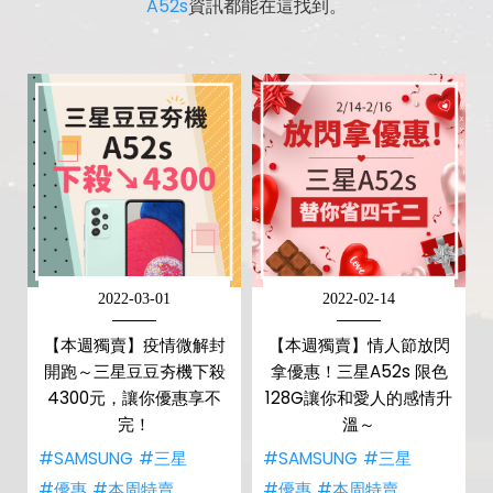
A52s
資訊都能在這找到。
2022-03-01
2022-02-14
【本週獨賣】疫情微解封
【本週獨賣】情人節放閃
開跑～三星豆豆夯機下殺
拿優惠！三星A52s 限色
4300元，讓你優惠享不
128G讓你和愛人的感情升
完！
溫～
#SAMSUNG
#三星
#SAMSUNG
#三星
#優惠
#本周特賣
#優惠
#本周特賣