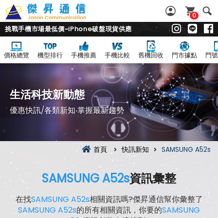
0
挑戰手機市場最低價~iPhone破盤現貨供應
價格總覽
機型排行
手機推薦
手機比較
舊機回收
門市據點
門號
生活科技新動態
優惠快訊/各類新知‧掌握最新趨勢
首頁
快訊新知
SAMSUNG A52s
SAMSUNG A52s
資訊彙整
在找
SAMSUNG A52s
相關資訊嗎?傑昇通信幫你彙整了
SAMSUNG A52s
的所有相關資訊，你要的
SAMSUNG