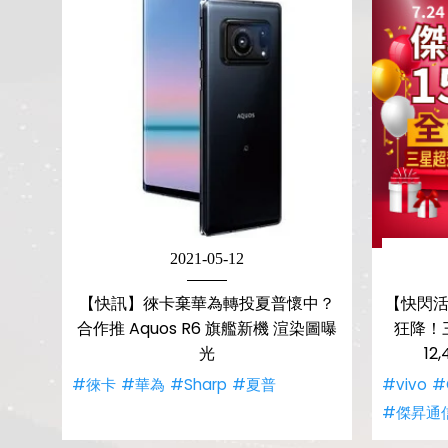
2021-05-12
【快訊】徠卡棄華為轉投夏普懷中？
【快閃活
合作推 Aquos R6 旗艦新機 渲染圖曝
狂降！三
光
1
#徠卡
#華為
#Sharp
#夏普
#vivo
#
#傑昇通