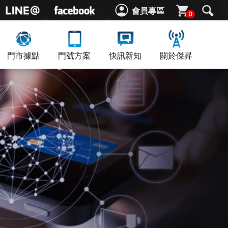
會員專區
0
門市據點
門號方案
快訊新知
關於傑昇