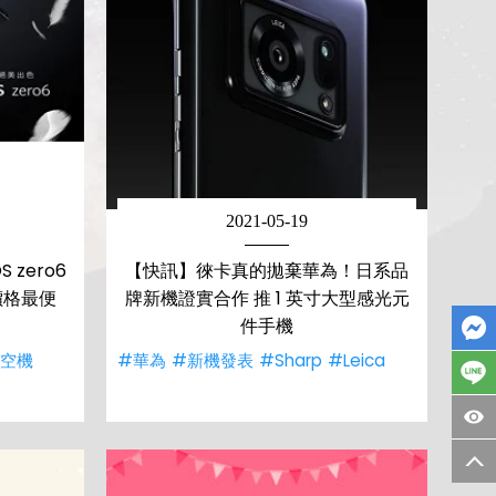
2021-05-19
 zero6
【快訊】徠卡真的拋棄華為！日系品
價格最便
牌新機證實合作 推 1 英寸大型感光元
件手機
#空機
#華為
#新機發表
#Sharp
#Leica