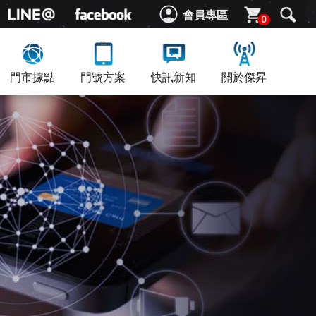
會員專區
0
門市據點
門號方案
快訊新知
關於傑昇