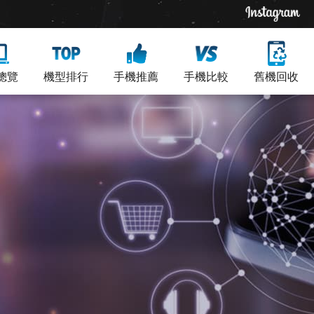
總覽
機型排行
手機推薦
手機比較
舊機回收