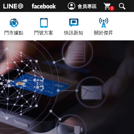
會員專區
0
門市據點
門號方案
快訊新知
關於傑昇