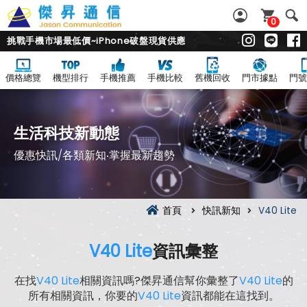
0
挑戰手機市場最低價~iPhone破盤現貨供應
價格總覽
機型排行
手機推薦
手機比較
舊機回收
門市據點
門號
生活科技新動態
優惠快訊/各類新知‧掌握最新趨勢
首頁
快訊新知
V40 Lite
V40 Lite
資訊彙整
在找
V40 Lite
相關資訊嗎?傑昇通信幫你彙整了
V40 Lite
的
所有相關資訊，你要的
V40 Lite
資訊都能在這找到。