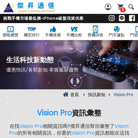
0
挑戰手機市場最低價~iPhone破盤現貨供應
價格總覽
機型排行
手機推薦
手機比較
舊機回收
門市據點
門號
生活科技新動態
優惠快訊/各類新知‧掌握最新趨勢
首頁
快訊新知
Vision Pro
Vision Pro
資訊彙整
在找
Vision Pro
相關資訊嗎?傑昇通信幫你彙整了
Vision
Pro
的所有相關資訊，你要的
Vision Pro
資訊都能在這找