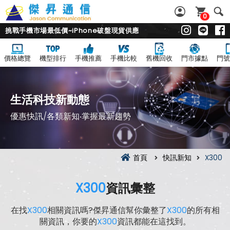
0
挑戰手機市場最低價~iPhone破盤現貨供應
價格總覽
機型排行
手機推薦
手機比較
舊機回收
門市據點
門號
生活科技新動態
優惠快訊/各類新知‧掌握最新趨勢
首頁
快訊新知
X300
X300
資訊彙整
在找
X300
相關資訊嗎?傑昇通信幫你彙整了
X300
的所有相
關資訊，你要的
X300
資訊都能在這找到。