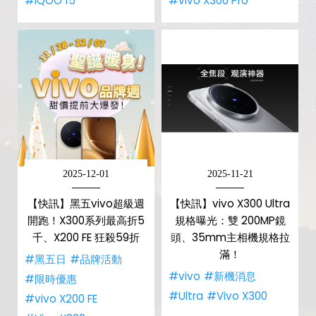
#iQOO 15
#vivo X300 Pro
2025-12-01
2025-11-21
【快訊】黑五vivo超級週
【快訊】vivo X300 Ultra
開跑！X300系列最高折5
規格曝光：雙 200MP鏡
千、X200 FE 狂殺59折
頭、35mm主相機規格拉
滿！
#黑五日
#品牌活動
#vivo
#新機消息
#限時優惠
#Ultra
#Vivo X300
#vivo X200 FE