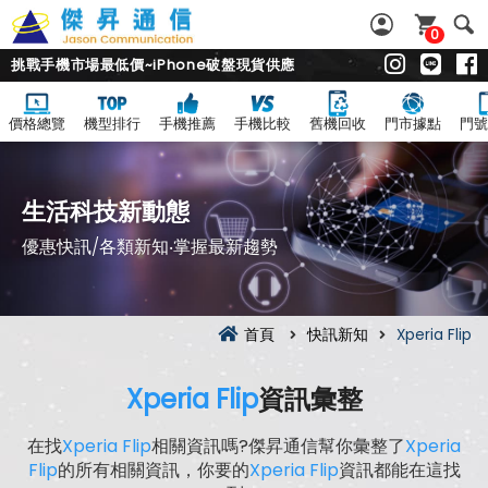
0
挑戰手機市場最低價~iPhone破盤現貨供應
價格總覽
機型排行
手機推薦
手機比較
舊機回收
門市據點
門號
生活科技新動態
優惠快訊/各類新知‧掌握最新趨勢
首頁
快訊新知
Xperia Flip
Xperia Flip
資訊彙整
在找
Xperia Flip
相關資訊嗎?傑昇通信幫你彙整了
Xperia
Flip
的所有相關資訊，你要的
Xperia Flip
資訊都能在這找