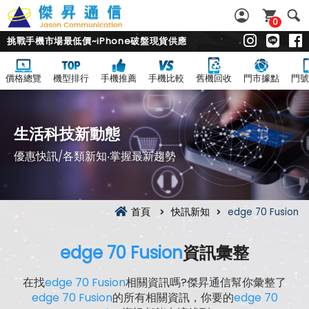
0
挑戰手機市場最低價~iPhone破盤現貨供應
價格總覽
機型排行
手機推薦
手機比較
舊機回收
門市據點
門號
生活科技新動態
優惠快訊/各類新知‧掌握最新趨勢
首頁
快訊新知
edge 70 Fusion
edge 70 Fusion
資訊彙整
在找
edge 70 Fusion
相關資訊嗎?傑昇通信幫你彙整了
edge 70 Fusion
的所有相關資訊，你要的
edge 70