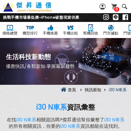
0
挑戰手機市場最低價~iPhone破盤現貨供應
價格總覽
機型排行
手機推薦
手機比較
舊機回收
門市據點
門號
生活科技新動態
優惠快訊/各類新知‧掌握最新趨勢
首頁
快訊新知
i30 N車系
i30 N車系
資訊彙整
在找
i30 N車系
相關資訊嗎?傑昇通信幫你彙整了
i30 N車系
的所有相關資訊，你要的
i30 N車系
資訊都能在這找到。