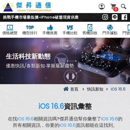
0
挑戰手機市場最低價~iPhone破盤現貨供應
價格總覽
機型排行
手機推薦
手機比較
舊機回收
門市據點
門號
生活科技新動態
優惠快訊/各類新知‧掌握最新趨勢
首頁
快訊新知
iOS 16.6
iOS 16.6
資訊彙整
在找
iOS 16.6
相關資訊嗎?傑昇通信幫你彙整了
iOS 16.6
的
所有相關資訊，你要的
iOS 16.6
資訊都能在這找到。