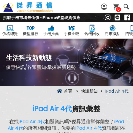
0
挑戰手機市場最低價~iPhone破盤現貨供應
價格總覽
機型排行
手機推薦
手機比較
舊機回收
門市據點
門號
生活科技新動態
優惠快訊/各類新知‧掌握最新趨勢
首頁
快訊新知
iPad Air 4代
iPad Air 4代
資訊彙整
在找
iPad Air 4代
相關資訊嗎?傑昇通信幫你彙整了
iPad
Air 4代
的所有相關資訊，你要的
iPad Air 4代
資訊都能在