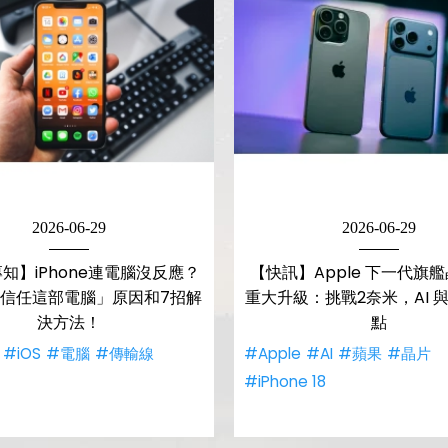
2026-06-29
2026-06-29
知】iPhone連電腦沒反應？
【快訊】Apple 下一代旗
信任這部電腦」原因和7招解
重大升級：挑戰2奈米，AI 
決方法！
點
#iOS
#電腦
#傳輸線
#Apple
#AI
#蘋果
#晶片
#iPhone 18