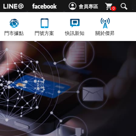
會員專區
0
門市據點
門號方案
快訊新知
關於傑昇