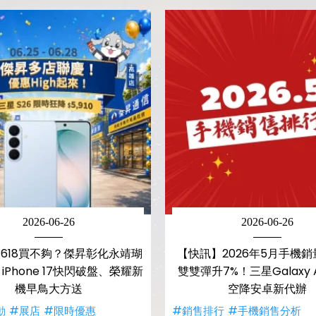
2026-06-26
2026-06-26
618買不夠？傑昇彰化永靖瑚
【快訊】2026年5月手機
iPhone 17快閃破盤、榮耀新
雙雙彈升7%！三星Galaxy 
機早鳥大方送
空降安卓新代辦
動
#展店
#限時優惠
#銷售排行
#手機銷售分析