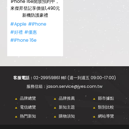
iPhone 16e開放預約中，
來傑昇登記享價值1,490元
新機防護豪禮
#Apple
#iPhone
#好禮
#優惠
#iPhone 16e
客服電話：
02-29959861 轉1 (週一到週五 09:00-17:00)
jason.service@jyes.com.tw
品牌總覽
品牌推薦
縣市據點
電信總覽
新知主題
類別比較
熱門新知
購物須知
網站導覽