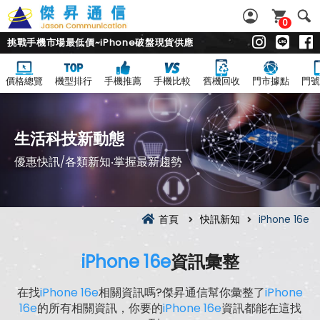
0
挑戰手機市場最低價~iPhone破盤現貨供應
價格總覽
機型排行
手機推薦
手機比較
舊機回收
門市據點
門號
生活科技新動態
優惠快訊/各類新知‧掌握最新趨勢
首頁
快訊新知
iPhone 16e
iPhone 16e
資訊彙整
在找
iPhone 16e
相關資訊嗎?傑昇通信幫你彙整了
iPhone
16e
的所有相關資訊，你要的
iPhone 16e
資訊都能在這找