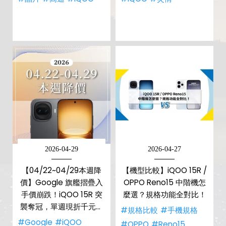
2026-04-29
2026-04-27
【04/22~04/29本週降
【機型比較】iQOO 15R /
價】Google 旗艦摺疊入
OPPO Reno15 中階機怎
手價崩跌！iQOO 15R 突
麼選？規格功能全對比！
襲奪冠，單週現折千元最
#規格比較
#手機規格
佛心
#Google
#iQOO
#OPPO
#Reno15