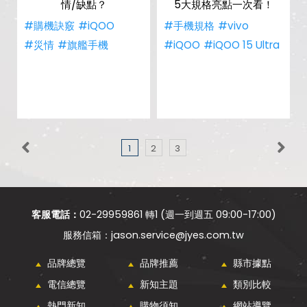
情/缺點？
5大規格亮點一次看！
#購機訣竅
#iQOO
#手機規格
#vivo
#災情
#旗艦手機
#iQOO
#iQOO 15 Ultra
1
2
3
客服電話：
02-29959861 轉1 (週一到週五 09:00-17:00)
jason.service@jyes.com.tw
品牌總覽
品牌推薦
縣市據點
電信總覽
新知主題
類別比較
熱門新知
購物須知
網站導覽