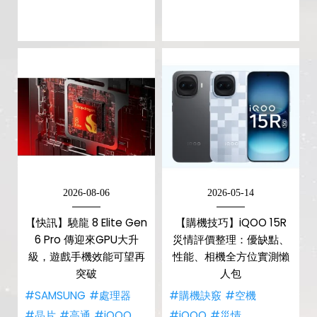
2026-08-06
2026-05-14
【快訊】驍龍 8 Elite Gen
【購機技巧】iQOO 15R
6 Pro 傳迎來GPU大升
災情評價整理：優缺點、
級，遊戲手機效能可望再
性能、相機全方位實測懶
突破
人包
#SAMSUNG
#處理器
#購機訣竅
#空機
#晶片
#高通
#iQOO
#iQOO
#災情