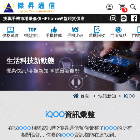
0
挑戰手機市場最低價~iPhone破盤現貨供應
價格總覽
機型排行
手機推薦
手機比較
舊機回收
門市據點
門號
生活科技新動態
優惠快訊/各類新知‧掌握最新趨勢
首頁
快訊新知
iQOO
iQOO
資訊彙整
在找
iQOO
相關資訊嗎?傑昇通信幫你彙整了
iQOO
的所有
相關資訊，你要的
iQOO
資訊都能在這找到。