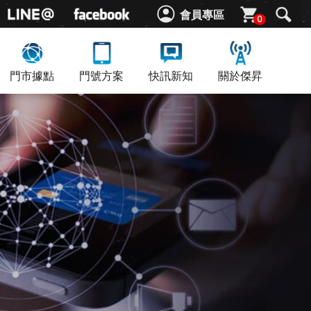
會員專區
0
門市據點
門號方案
快訊新知
關於傑昇