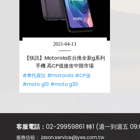
2021-04-13
【快訊】Motorola在台推全新g系列
手機 高CP值搶攻中階市場
#摩托羅拉
#motorola
#CP值
#moto g10
#moto g30
客服電話：
02-29959861 轉1 (週一到週五 09:0
jason.service@jyes.com.tw