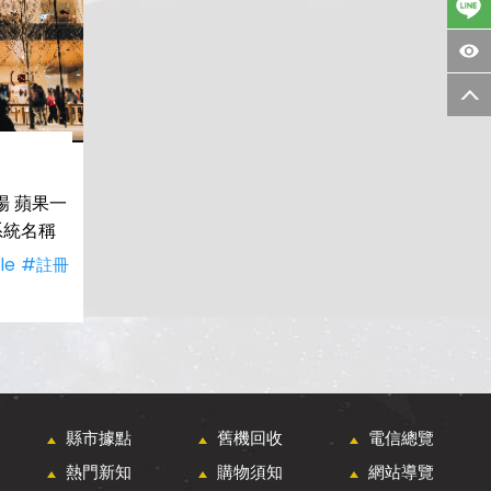
 蘋果一
 系統名稱
le
#註冊
縣市據點
舊機回收
電信總覽
熱門新知
購物須知
網站導覽