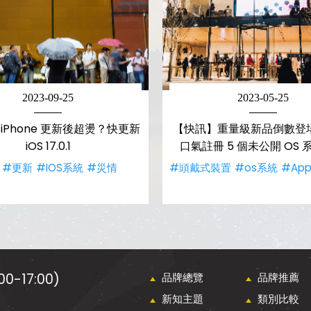
2023-09-25
2023-05-25
iPhone 更新後超燙？快更新
【快訊】重量級新品倒數登場
iOS 17.0.1
口氣註冊 5 個未公開 OS
#更新
#IOS系統
#災情
#頭戴式裝置
#os系統
#App
0-17:00)
品牌總覽
品牌推薦
新知主題
類別比較