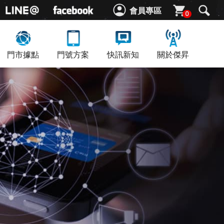
會員專區
0
門市據點
門號方案
快訊新知
關於傑昇