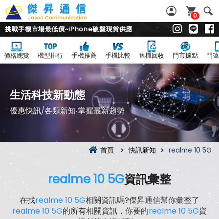
0
挑戰手機市場最低價~iPhone破盤現貨供應
價格總覽
機型排行
手機推薦
手機比較
舊機回收
門市據點
門號
生活科技新動態
優惠快訊/各類新知‧掌握最新趨勢
首頁
快訊新知
realme 10 5G
realme 10 5G
資訊彙整
在找
realme 10 5G
相關資訊嗎?傑昇通信幫你彙整了
realme 10 5G
的所有相關資訊，你要的
realme 10 5G
資