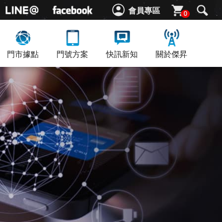
會員專區
0
門市據點
門號方案
快訊新知
關於傑昇