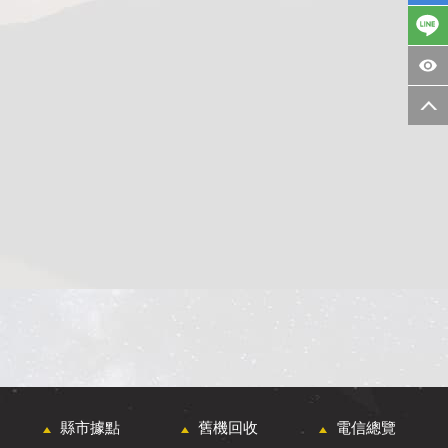
縣市據點
舊機回收
電信總覽