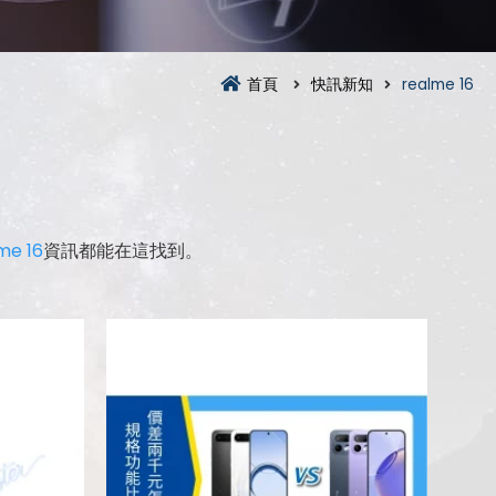
首頁
快訊新知
realme 16
me 16
資訊都能在這找到。