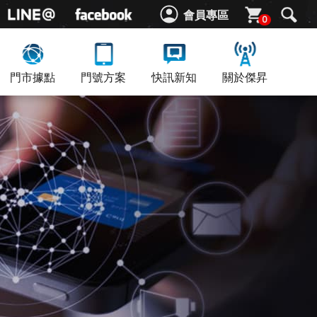
會員專區
0
門市據點
門號方案
快訊新知
關於傑昇