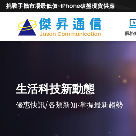
挑戰手機市場最低價~iPhone破盤現貨供應
價格
生活科技新動態
優惠快訊/各類新知‧掌握最新趨勢