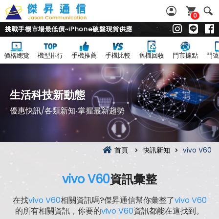
0
挑戰手機市場最低價~iPhone破盤現貨供應
價格總覽
機型排行
手機推薦
手機比較
舊機回收
門市據點
門號
生活科技新動態
優惠快訊/各類新知‧掌握最新趨勢
首頁
快訊新知
vivo V60
vivo V60
資訊彙整
在找
vivo V60
相關資訊嗎?傑昇通信幫你彙整了
vivo V60
的所有相關資訊，你要的
vivo V60
資訊都能在這找到。