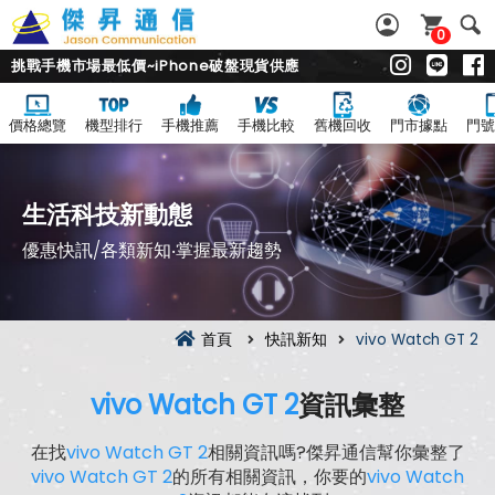
0
挑戰手機市場最低價~iPhone破盤現貨供應
價格總覽
機型排行
手機推薦
手機比較
舊機回收
門市據點
門號
生活科技新動態
優惠快訊/各類新知‧掌握最新趨勢
首頁
快訊新知
vivo Watch GT 2
vivo Watch GT 2
資訊彙整
在找
vivo Watch GT 2
相關資訊嗎?傑昇通信幫你彙整了
vivo Watch GT 2
的所有相關資訊，你要的
vivo Watch