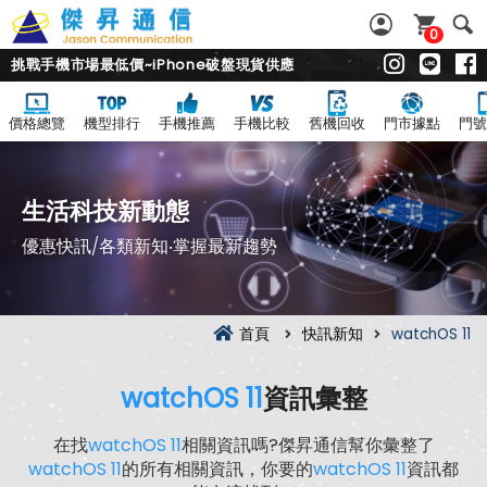
0
挑戰手機市場最低價~iPhone破盤現貨供應
價格總覽
機型排行
手機推薦
手機比較
舊機回收
門市據點
門號
生活科技新動態
優惠快訊/各類新知‧掌握最新趨勢
首頁
快訊新知
watchOS 11
watchOS 11
資訊彙整
在找
watchOS 11
相關資訊嗎?傑昇通信幫你彙整了
watchOS 11
的所有相關資訊，你要的
watchOS 11
資訊都